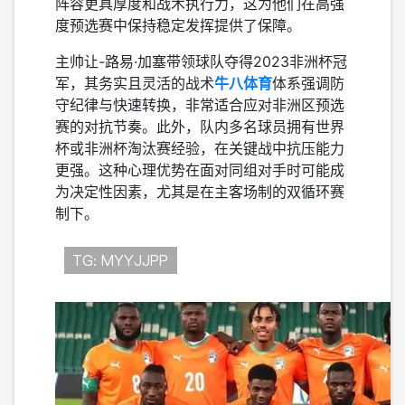
阵容更具厚度和战术执行力，这为他们在高强
度预选赛中保持稳定发挥提供了保障。
主帅让-路易·加塞带领球队夺得2023非洲杯冠
军，其务实且灵活的战术
⽜⼋体育
体系强调防
守纪律与快速转换，非常适合应对非洲区预选
赛的对抗节奏。此外，队内多名球员拥有世界
杯或非洲杯淘汰赛经验，在关键战中抗压能力
更强。这种心理优势在面对同组对手时可能成
为决定性因素，尤其是在主客场制的双循环赛
制下。