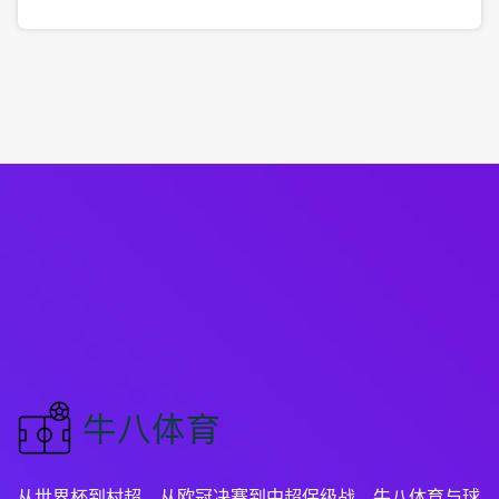
从世界杯到村超，从欧冠决赛到中超保级战，牛八体育与球