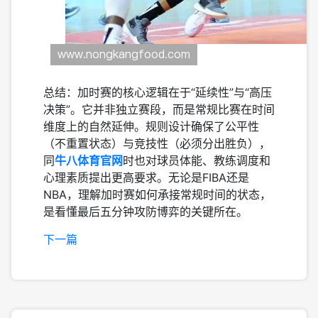
总结：加时赛的核心逻辑在于“延续性”与“高压
决策”。它并非独立赛段，而是常规比赛在时间
维度上的自然延伸。规则设计确保了公平性
（不重置状态）与竞技性（必须分出胜负），
同
⽜⼋体育官网
时也对球员体能、教练调度和
心理素质提出更高要求。无论是FIBA还是
NBA，理解加时赛如何承接常规时间的状态，
是看懂最后五分钟攻防博弈的关键所在。
下一篇