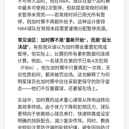
不可带入加时；而在NBA，球队在整个加时赛
中最多可使用2次暂停，但前提是常规时间剩
余暂停未用完——若常规时间已用光所有暂
停，则加时赛不再额外给予。这种设计使得
NBA球队在常规末段需更谨慎分配暂停资源。
常见误区：加时赛不是“重新开始”，而是“延长
决战”
。有些观众误以为加时赛会重置犯规或
暂停，但实际上，比赛的所有累积数据均连续
计算。例如，一名球员在第四节已有4次犯规
（FIBA），他在加时赛中只要再犯一次规，无
论性质如何，都将被罚出场。这也解释了为何
明星球员在加时赛中往往采取更保守的防守姿
态——他们不仅要赢球，还要留在场上。
实战中，加时赛的战术重心通常从阵地战转向
高效率终结。由于体力下降和犯规压力，球队
更倾向于依赖核心球员单打、快速转换或设定
明确的挡拆配合，减少复杂传导。同时，教练
会特别注意防守端的轮转纪律，避免因协防过