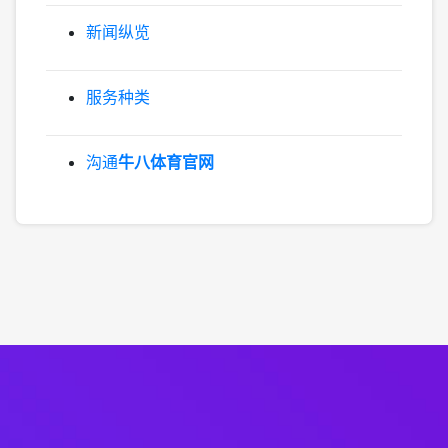
新闻纵览
服务种类
沟通
⽜⼋体育官网