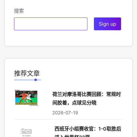
搜索
推荐文章
荷兰对摩洛哥比赛回顾：常规时
间胶着，点球见分晓
2026-07-19
西班牙小组赛收官：1-0取胜后