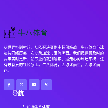
从世界杯到村超，从欧冠决赛到中超保级战，牛八体育与球
迷共同经历每一次心跳加速与泪流满面。我们提供最及时的
赛事实时更新、最专业的裁判解读、最走心的球迷来稿，还
有最有爱的社区氛围。牛八体育，因球迷而生，为球迷而
存。
导航
知道
⽜⼋体育