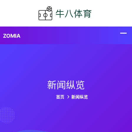
新闻纵览
首页
新闻纵览