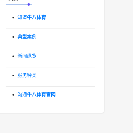
知道
⽜⼋体育
典型案例
新闻纵览
服务种类
沟通
⽜⼋体育官网