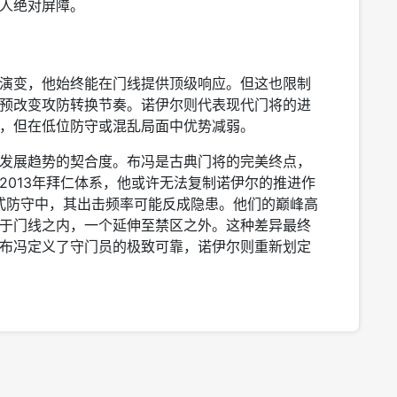
人绝对屏障。
演变，他始终能在门线提供顶级响应。但这也限制
预改变攻防转换节奏。诺伊尔则代表现代门将的进
，但在低位防守或混乱局面中优势减弱。
发展趋势的契合度。布冯是古典门将的完美终点，
2013年拜仁体系，他或许无法复制诺伊尔的推进作
链式防守中，其出击频率可能反成隐患。他们的巅峰高
于门线之内，一个延伸至禁区之外。这种差异最终
布冯定义了守门员的极致可靠，诺伊尔则重新划定