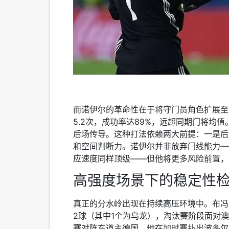
而诺伊尔的革命性在于将守门员角色扩展至“清
5.2次，成功率达89%，远超同期门将均
后场传导。这种打法依赖两大前提：一是后
和空间判断力。诺伊尔并非放弃门线能力—
应速度同样顶级——但他将更多风险前置，
高强度场景下的稳定性
真正的分水岭出现在持续高压环境中。布冯
2球（其中1个为乌龙），淘汰赛阶段面对
赛对阵东道主德国，他在加时赛扑出波多尔