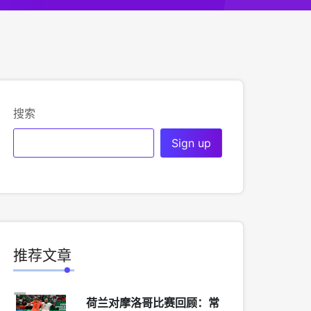
搜索
推荐文章
荷兰对摩洛哥比赛回顾：常