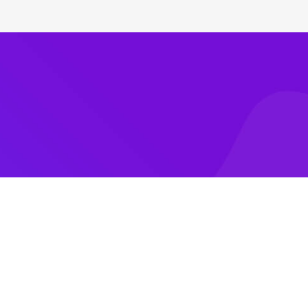
联系方式
地址
河南省洛阳市老城区中州中
路38号
邮箱
ablebodied@126.com