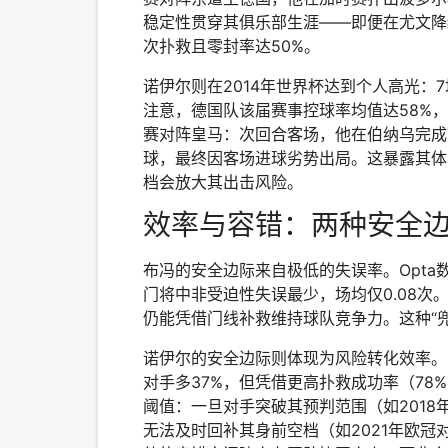
稳定性贯穿其俱乐部生涯——即便在尤文降级后
次扑救且零封率达50%。
诺伊尔则在2014年世界杯达到个人高光：
注意，德国队该届赛事控球率均值达58%，
赛对阵皇马：次回合客场，他在伯纳乌完成
球，最终因客场进球劣势出局。这暴露其体
档会放大其出击风险。
效率与容错：两种安全
布冯的安全边际来自极低的失误率。Opta数
门将中非受迫性失误最少，场均仅0.08次。
仍能凭借门线补救维持球队竞争力。这种“
诺伊尔的安全边际则体现为风险转化效率。2
对手多37%，但凭借更高扑救成功率（78%
阈值：一旦对手突破其预判范围（如2018
无法及时回补其身前空档（如2021年欧