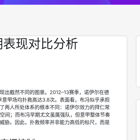
期表现对比分析
出截然不同的图景。2012–13赛季，诺伊尔在德
3赛季意甲场均扑救高达3.8次。表面看，布冯似乎承担
了两人所处体系的根本不同：诺伊尔效力的拜仁常
门空间；而布冯早期尤文虽属强队，但意甲整体节奏
威胁。因此，扑救频率并非能力高低的标尺，而是