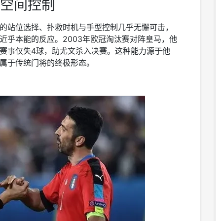
 空间控制
的站位选择、扑救时机与手型控制几乎无懈可击，
近乎本能的反应。2003年欧冠淘汰赛对阵皇马，他
赛事仅失4球，助尤文杀入决赛。这种能力源于他
属于传统门将的终极形态。