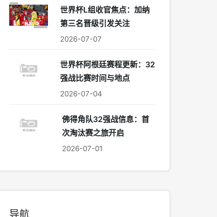
世界杯L组收官焦点：加纳
第三名晋级引发关注
2026-07-07
世界杯阿根廷赛程更新：32
强战比赛时间与地点
2026-07-04
佛得角队32强战信息：首
次淘汰赛之旅开启
2026-07-01
导航